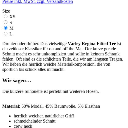
Preise inkl. MwSt. zzgl. Versandkosten
Size
XS
S
M
L
Drunter oder drüber. Das vielseitige
Varley Regina Fitted Tee
ist
ein zeitloser Klassiker für on and off the Mat. Der kurze gerade
Schnitt macht es sehr unkompliziert und sollte in keinem Schrank
fehlen. Oft sind es die schlichten Teile, die wir am längsten Tragen.
Wir lieben die herrlich weiche Materialkomposition, die von
sportlich bis schick alles mitmacht.
Wir sagen…
Die kürzere Silhouette ist perfekt mit weiteren Hosen.
Material:
50% Modal, 45% Baumwolle, 5% Elasthan
herrlich weicher, natürlicher Griff
schmeichelnder Schnitt
crew neck