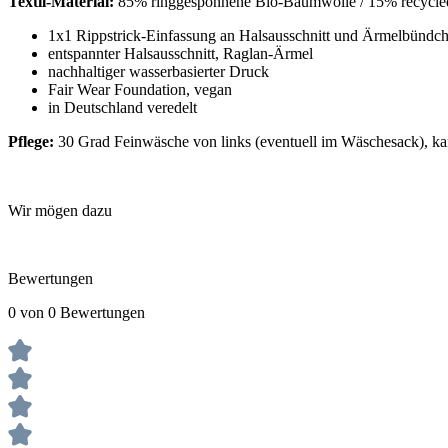
Textil-Material:
85% ringgesponnene Bio-Baumwolle / 15% recycled
1x1 Rippstrick-Einfassung an Halsausschnitt und Ärmelbündc
entspannter Halsausschnitt, Raglan-Ärmel
nachhaltiger wasserbasierter Druck
Fair Wear Foundation, vegan
in Deutschland veredelt
Pflege:
30 Grad Feinwäsche von links (eventuell im Wäschesack), ka
Wir mögen dazu
Bewertungen
0 von 0 Bewertungen