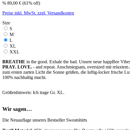
%
89,00 €
(61% off)
Preise inkl. MwSt. zzgl. Versandkosten
Size
S
M
L
XL
XXL
BREATHE
in the good. Exhale the bad. Unsere neue happBee Vibes K
PRAY. LOVE.
- and repeat. Anschmiegsam, oversized mit relaxtem A
zum ersten zarten Licht die Sonne grüßen, die luftig-locker frische Lu
100% nachhaltig macht.
Größenhinweis: Ich trage Gr. XL.
Wir sagen…
Die Neuauflage unseres Bestseller Sweatshirts