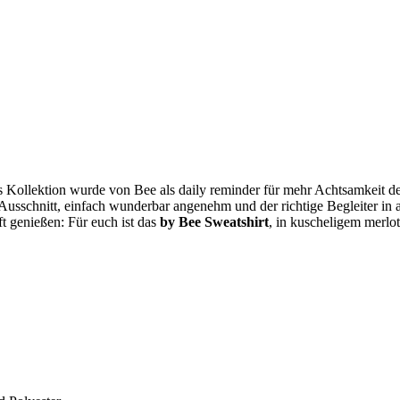
ollektion wurde von Bee als daily reminder für mehr Achtsamkeit desig
usschnitt, einfach wunderbar angenehm und der richtige Begleiter in a
ft genießen: Für euch ist das
by Bee Sweatshirt
, in kuscheligem merlo